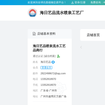
欢迎来到全球仿真植物交易平台！
登录
/
注册
免费咨询：
4
海日艺品流水喷泉工艺厂
店铺基本资料
店铺首页
品商行
通过认证 [诚信档案]
姓名
海日艺品
会员
普通会员
邮件
2822498672@qq.com
电话
13352818970
手机
13352818970
地区
广东省-广州市
地址
广州市越秀区万菱广场