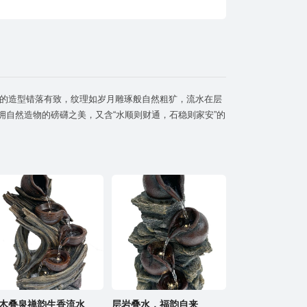
木叠泉禅韵生香流水
层岩叠水，福韵自来