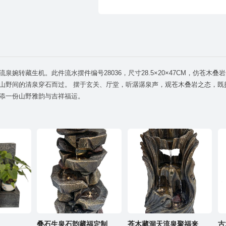
添一份山野雅韵与吉祥福运。
叠石生泉石韵藏福定制
苍木藏洞天流泉聚福来
古