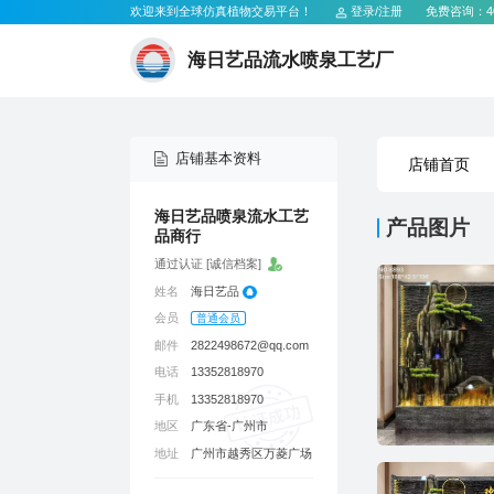
欢迎来到全球仿真植物交易平台！
登录
/
注册
免费咨询：
4
海日艺品流水喷泉工艺厂
店铺基本资料
店铺首页
产品图片
品商行
通过认证 [诚信档案]
姓名
海日艺品
会员
普通会员
邮件
2822498672@qq.com
电话
13352818970
手机
13352818970
地区
广东省-广州市
地址
广州市越秀区万菱广场