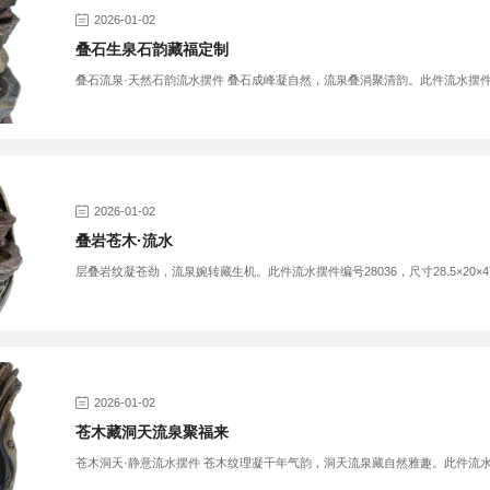
2026-01-02
叠石生泉石韵藏福定制
叠石流泉·天然石韵流水摆件 叠石成峰凝自然，流泉叠淌聚清韵。此件流水摆件
2026-01-02
叠岩苍木·流水
层叠岩纹凝苍劲，流泉婉转藏生机。此件流水摆件编号28036，尺寸28.5×20×
2026-01-02
苍木藏洞天流泉聚福来
苍木洞天·静意流水摆件 苍木纹理凝千年气韵，洞天流泉藏自然雅趣。此件流水