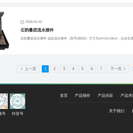
2026-01-02
石韵叠层流水摆件
石韵叠层流水摆件 这款流水摆件（型号28026）尺寸为14×14×18cm，以仿石
上一页
1
2
3
4
5
6
7
下一页
首页
产品报价
产品供应
产品求
关于我们
频号
抖音号