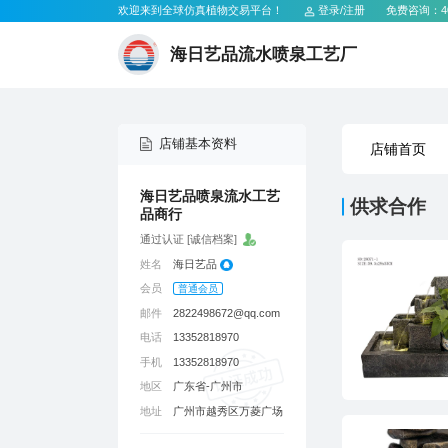
欢迎来到全球仿真植物交易平台！
登录
/
注册
免费咨询：
4
海日艺品流水喷泉工艺厂
店铺基本资料
店铺首页
供求合作
品商行
通过认证 [诚信档案]
姓名
海日艺品
会员
普通会员
邮件
2822498672@qq.com
电话
13352818970
手机
13352818970
地区
广东省-广州市
地址
广州市越秀区万菱广场