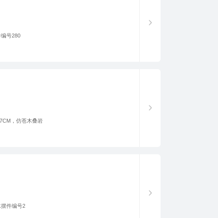
编号280
47CM，仿苍木叠岩
摆件编号2