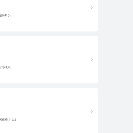
滴造型为
石与枯木
陶碗造型为设计