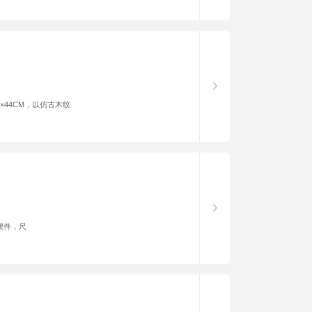
×44CM，以仿古木纹
摆件，尺