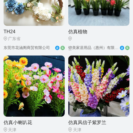
TH24
仿真植物
广东省
东莞市花涵阁商贸有限公司
司
仿真小喇叭花
仿真风信子紫罗兰
天津
天津