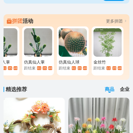
拼团
活动
更多拼团
仙人掌
仿真仙人掌
仿真仙人球
金丝竹
束
距结束
距结束
距结束
6116
35
47
6116
35
47
6116
35
47
1220
35
47
:
:
:
:
:
:
:
:
精选推荐
商品
企业