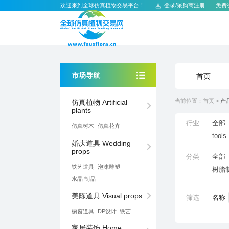
欢迎来到全球仿真植物交易平台！
登录
/
采购商注册
免费
市场导航
首页
当前位置：
首页
>
产
plants
行业
全部
仿真树⽊
仿真花卉
tools
props
分类
全部
铁艺道具
泡沫雕塑
树脂
⽔晶 制品
美陈道具 Visual props
筛选
名称
橱窗道具
DP设计
铁艺