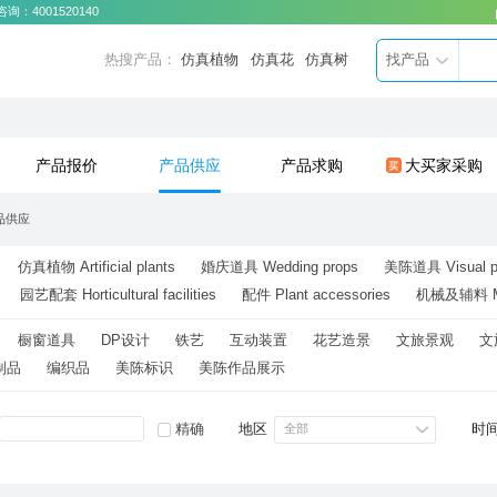
咨询：
4001520140
热搜产品：
仿真植物
仿真花
仿真树
找产品
产品报价
产品供应
产品求购
大买家采购
品供应
仿真植物 Artificial plants
婚庆道具 Wedding props
美陈道具 Visual p
园艺配套 Horticultural facilities
配件 Plant accessories
机械及辅料 Mach
橱窗道具
DP设计
铁艺
互动装置
花艺造景
⽂旅景观
⽂
制品
编织品
美陈标识
美陈作品展示
地区
全部
时
精确